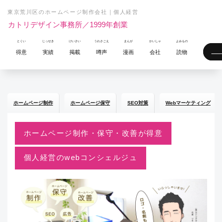
東京荒川区のホームページ制作会社｜個人経営
カトリデザイン事務所／1999年創業
得意
実績
掲載
噂声
漫画
会社
読物
ホームページ制作
ホームページ保守
SEO対策
Webマーケティング
ホームページ制作・保守・改善が得意
個人経営のwebコンシェルジュ