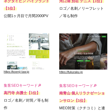
ネクタイピン ハイブランド
河口湖 別荘 テニス【1位】
【1位】
ロゴ／名刺／リーフレット
公開1ヶ月目で月間2000PV
／等も制作
https://koenji-law.jp
https://fukuraku.jp
集客SEOキーワード🔎
集客SEOキーワード🔎
高円寺 弁護士【1位】
南青山 個人リラクゼーショ
ロゴ／名刺／封筒／等も制
ンサロン【1位】
作
MEO対策（クチコミ）と連