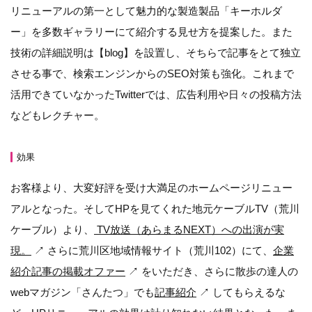
リニューアルの第一として魅力的な製造製品「キーホルダ
ー」を多数ギャラリーにて紹介する見せ方を提案した。また
技術の詳細説明は【blog】を設置し、そちらで記事をとて独立
させる事で、検索エンジンからのSEO対策も強化。これまで
活用できていなかったTwitterでは、広告利用や日々の投稿方法
などもレクチャー。
効果
お客様より、大変好評を受け大満足のホームページリニュー
アルとなった。そしてHPを見てくれた地元ケーブルTV（荒川
ケーブル）より、
TV放送（あらまるNEXT）への出演が実
現。
↗︎ さらに荒川区地域情報サイト（荒川102）にて、
企業
紹介記事の掲載オファー
↗︎ をいただき、さらに散歩の達人の
webマガジン「さんたつ」でも
記事紹介
↗︎ してもらえるな