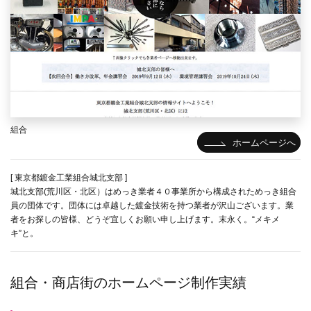
組合
ホームページへ
[ 東京都鍍金工業組合城北支部 ]
城北支部(荒川区・北区）はめっき業者４０事業所から構成されためっき組合
員の団体です。団体には卓越した鍍金技術を持つ業者が沢山ございます。業
者をお探しの皆様、どうぞ宜しくお願い申し上げます。末永く。“メキメ
キ”と。
組合・商店街のホームページ制作実績